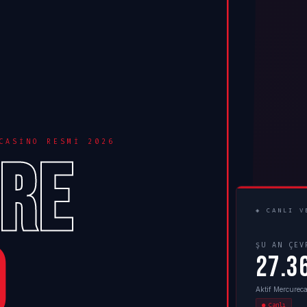
CASINO RESMI 2026
RE
◈ CANLI V
O
ŞU AN ÇEV
27.3
Aktif Mercurec
● Canlı