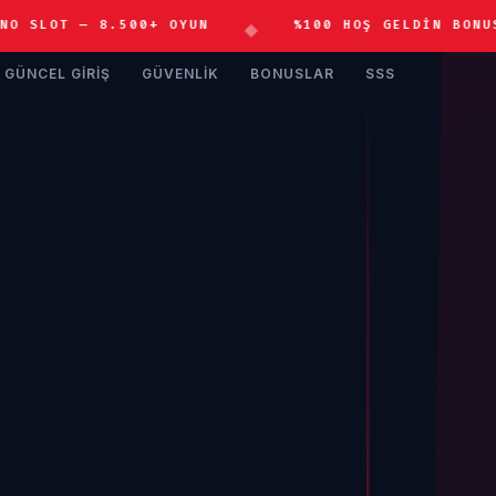
8.500+ OYUN
%100 HOŞ GELDIN BONUSU
◆
◆
GÜNCEL GIRIŞ
GÜVENLIK
BONUSLAR
SSS