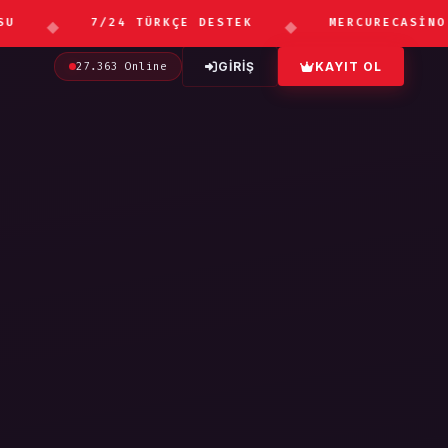
7/24 TÜRKÇE DESTEK
MERCURECASINO CANLI CAS
◆
27.363
Online
GIRIŞ
KAYIT OL