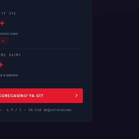
TIF ÜYE
+
casino üyesi
 ay
EME HACMI
+
a ₺ ödemesi
URECASINO'YA GIT
★
4.9 / 5 — 38.540 değerlendirme