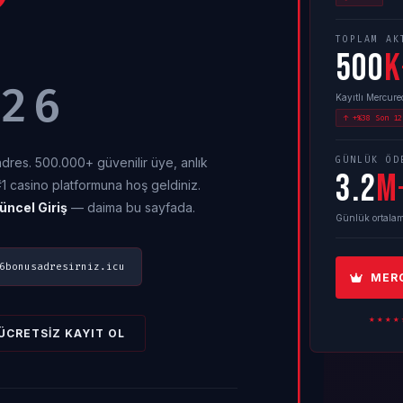
TOPLAM AK
500
K
26
Kayıtlı Mercure
↑ +%38 Son 12
GÜNLÜK ÖD
adres. 500.000+ güvenilir üye, anlık
3.2
M
1 casino platformuna hoş geldiniz.
ncel Giriş
— daima bu sayfada.
Günlük ortalam
6bonusadresirniz.icu
MERC
★★★★
ÜCRETSIZ KAYIT OL